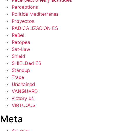
Pecerpectiones y actitudes
Perceptions
Politica Mediterranea
Proyectos
RADICALIZACION ES
ReBel
Retopea
Sat-Law
Shield
SHIELDed ES
Standup
Trace
Unchained
VANGUARD
victory es
VIRTUOUS
Meta
Acceder