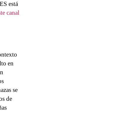
TES está
ste canal
ontexto
lto en
en
os
azas se
os de
ñas