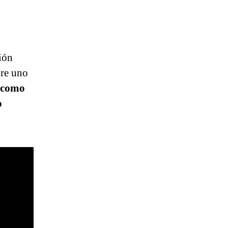
ción
bre uno
o como
o