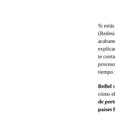
Si está
(Redesi
acabamo
explica
te cont
proces
tiempo 
ReBel
cómo e
de pert
países