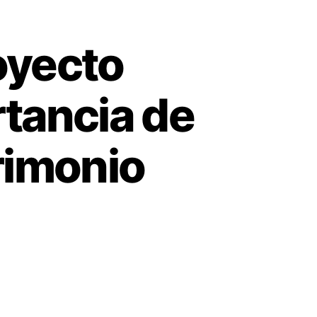
oyecto
tancia de
trimonio