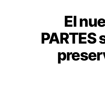
El nu
PARTES s
preserv