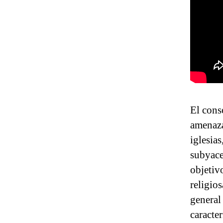
El cons
amenaza
iglesia
subyace
objetiv
religios
general 
caracter