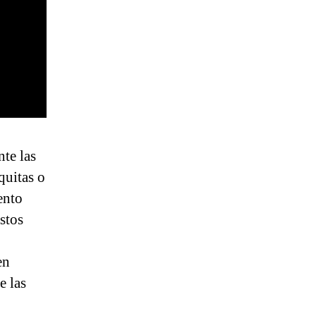
te las
quitas o
ento
stos
en
e las