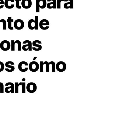
ecto para
nto de
sonas
os cómo
nario