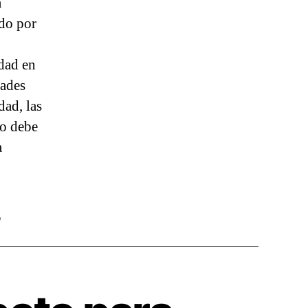
a
do por
edad en
dades
dad, las
no debe
a
,