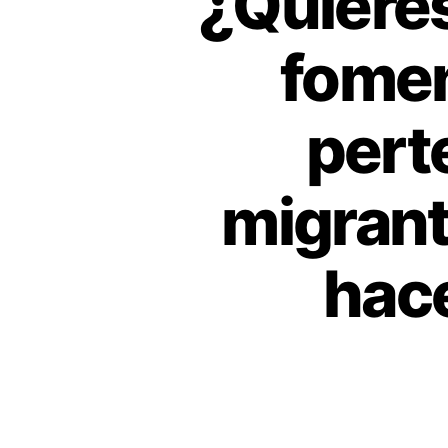
¿Quieres
fomen
pert
migran
hace