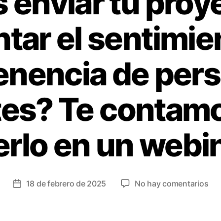
 enviar tu proy
tar el sentimie
enencia de per
tes? Te contam
rlo en un webi
18 de febrero de 2025
No hay comentarios