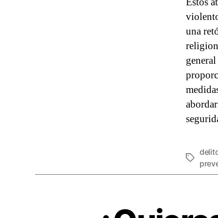
Estos a
violent
una ret
religion
general
proporc
medidas
abordar
segurida
deli
prev