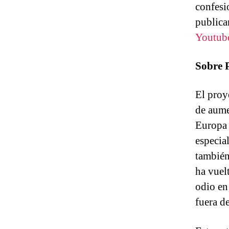
confesi
publica
Youtub
Sobre
El proy
de aume
Europa 
especia
también
ha vuel
odio en
fuera de