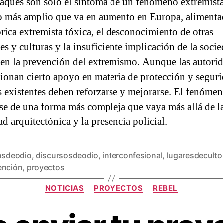
taques son sólo el síntoma de un fenómeno extremist
o más amplio que va en aumento en Europa, alimenta
órica extremista tóxica, el desconocimiento de otras
es y culturas y la insuficiente implicación de la soci
 en la prevención del extremismo. Aunque las autori
ionan cierto apoyo en materia de protección y seguri
 existentes deben reforzarse y mejorarse. El fenóme
se de una forma más compleja que vaya más allá de l
d arquitectónica y la presencia policial.
tosdeodio
,
discursosdeodio
,
interconfesional
,
lugaresdeculto
ención
,
proyectos
NOTICIAS
PROYECTOS
REBEL