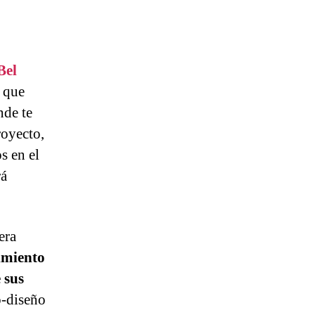
Bel
a que
nde te
royecto,
s en el
rá
era
timiento
 sus
o-diseño