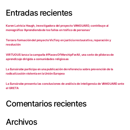
Entradas recientes
Karen Latricia Hough, investigadora del proyecto VANGUARD, contribuye al
monográfico ‘Aprendiendo de los fallos en tráfico de personas’
Tercera formación del proyecto VicTory en justicia restaurativa, reparación y
resolución
VIRTUOUS lanza la campaña #PlacesOfWorshipForAll, una serie de píldoras de
aprendizaje dirigida a comunidades religiosas
La Euroárabe participa en una publicación de referencia sobre prevención de la
radicalización violenta en la Unión Europea
La Euroárabe presenta las conclusiones de análisis de inteligencia de VANGUARD ante
el GRETA
Comentarios recientes
Archivos