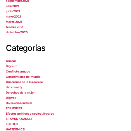
septiembre 2021
julio 2021
junio 2021
mayo 2021
marzo 2021
febrero 2021
diciembre 2020
Categorías
Armour
Bigosint
Conflicto armado
Conocimiento del mundo
Cuadernos de la Euroárabe
data quality
Derechos de la mujer
Digivet
Diversidad cultural
ECLIPSE ES
Efectos politicos y socioculturales
ERAMUS KA ADULT
EUKH ES
HATEDEMICS