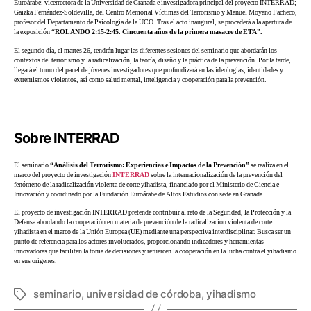
Euroárabe; vicerrectora de la Universidad de Granada e investigadora principal del proyecto INTERRAD;
Gaizka Fernández-Soldevilla, del Centro Memorial Víctimas del Terrorismo y Manuel Moyano Pacheco,
profesor del Departamento de Psicología de la UCO. Tras el acto inaugural, se procederá a la apertura de
la exposición
“ROLANDO 2:15-2:45. Cincuenta años de la primera masacre de ETA”.
El segundo día, el martes 26, tendrán lugar las diferentes sesiones del seminario que abordarán los
contextos del terrorismo y la radicalización, la teoría, diseño y la práctica de la prevención. Por la tarde,
llegará el turno del panel de jóvenes investigadores que profundizará en las ideologías, identidades y
extremismos violentos, así como salud mental, inteligencia y cooperación para la prevención.
Sobre INTERRAD
El seminario
“Análisis del Terrorismo: Experiencias e Impactos de la Prevención”
se realiza en el
marco del proyecto de investigación
INTERRAD
sobre la internacionalización de la prevención del
fenómeno de la radicalización violenta de corte yihadista, financiado por el Ministerio de Ciencia e
Innovación y coordinado por la Fundación Euroárabe de Altos Estudios con sede en Granada.
El proyecto de investigación INTERRAD pretende contribuir al reto de la Seguridad, la Protección y la
Defensa abordando la cooperación en materia de prevención de la radicalización violenta de corte
yihadista en el marco de la Unión Europea (UE) mediante una perspectiva interdisciplinar. Busca ser un
punto de referencia para los actores involucrados, proporcionando indicadores y herramientas
innovadoras que faciliten la toma de decisiones y refuercen la cooperación en la lucha contra el yihadismo
en sus orígenes.
seminario
,
universidad de córdoba
,
yihadismo