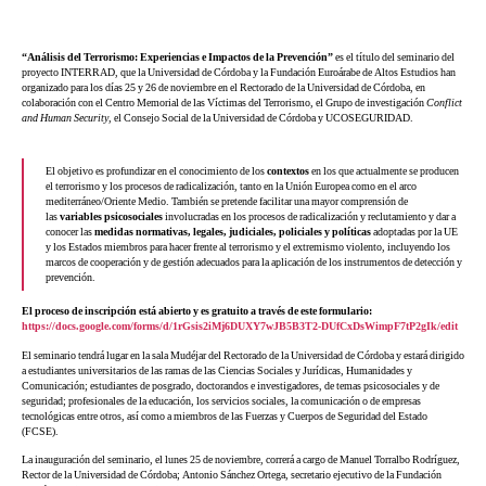
“Análisis del Terrorismo: Experiencias e Impactos de la Prevención”
es el título del seminario del
proyecto INTERRAD, que la Universidad de Córdoba y la Fundación Euroárabe de Altos Estudios han
organizado para los días 25 y 26 de noviembre en el Rectorado de la Universidad de Córdoba, en
colaboración con el Centro Memorial de las Víctimas del Terrorismo, el Grupo de investigación
Conflict
and Human Security
, el Consejo Social de la Universidad de Córdoba y UCOSEGURIDAD.
El objetivo es profundizar en el conocimiento de los
contextos
en los que actualmente se producen
el terrorismo y los procesos de radicalización, tanto en la Unión Europea como en el arco
mediterráneo/Oriente Medio. También se pretende facilitar una mayor comprensión de
las
variables psicosociales
involucradas en los procesos de radicalización y reclutamiento y dar a
conocer las
medidas
normativas, legales, judiciales, policiales y políticas
adoptadas por la UE
y los Estados miembros para hacer frente al terrorismo y el extremismo violento, incluyendo los
marcos de cooperación y de gestión adecuados para la aplicación de los instrumentos de detección y
prevención.
El proceso de inscripción está abierto y es gratuito a través de este formulario:
https://docs.google.com/forms/d/1rGsis2iMj6DUXY7wJB5B3T2-DUfCxDsWimpF7tP2gIk/edit
El seminario tendrá lugar en la sala Mudéjar del Rectorado de la Universidad de Córdoba y estará dirigido
a estudiantes universitarios de las ramas de las Ciencias Sociales y Jurídicas, Humanidades y
Comunicación; estudiantes de posgrado, doctorandos e investigadores, de temas psicosociales y de
seguridad; profesionales de la educación, los servicios sociales, la comunicación o de empresas
tecnológicas entre otros, así como a miembros de las Fuerzas y Cuerpos de Seguridad del Estado
(FCSE).
La inauguración del seminario, el lunes 25 de noviembre, correrá a cargo de Manuel Torralbo Rodríguez,
Rector de la Universidad de Córdoba; Antonio Sánchez Ortega, secretario ejecutivo de la Fundación