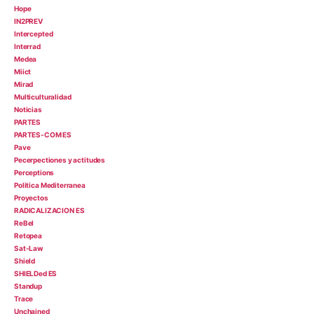
Hope
IN2PREV
Intercepted
Interrad
Medea
Miict
Mirad
Multiculturalidad
Noticias
PARTES
PARTES-COM ES
Pave
Pecerpectiones y actitudes
Perceptions
Politica Mediterranea
Proyectos
RADICALIZACION ES
ReBel
Retopea
Sat-Law
Shield
SHIELDed ES
Standup
Trace
Unchained