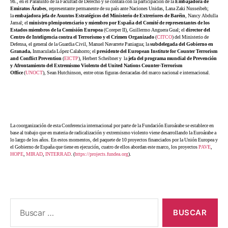
9h., en el Paraninfo de la Facultad de Derecho y se contará con la participación de la
Embajadora de
Emiratos Árabes
, representante permanente de su país ante Naciones Unidas, Lana Zaki Nusseibeh;
la
embajadora jefa de Asuntos Estratégicos del Ministerio de Extreriores de Baréin
, Nancy Abdulla
Jamal; el
ministro plenipotenciario y miembro por España del Comité de representantes de los
Estados miembros de la Comisión Europea
(Coreper II), Guillermo Anguera Gual; el
director del
Centro de Inteligencia contra el Terrorismo y el Crimen Organizado
(
CITCO
) del Ministerio de
Defensa, el general de la Guardia Civil, Manuel Navarrete Paniagua; la
subdelegada del Gobierno en
Granada,
Inmaculada López Calahorro; el
presidente del European Institute for Counter Terrorism
and Conflict Prevention
(
EICTP
), Herbert Scheibner y la
jefa del programa mundial de Prevención
y Afrontamiento del Extremismo Violento del United Nations Counter-Terrorism
Office
(
UNOCT
), Sean Hutchinson, entre otras figuras destacadas del marco nacional e internacional.
La coorganización de esta Conferencia internacional por parte de la Fundación Euroárabe se establece en
base al trabajo que en materia de radicalización y extremismo violento viene desarrollando la Euroárabe a
lo largo de los años. En estos momentos, del paquete de 10 proyectos financiados por la Unión Europea y
el Gobierno de España que tiene en ejecución, cuatro de ellos abordan este marco, los proyectos
PAVE
,
HOPE
,
MIRAD
,
INTERRAD
. (
https://projects.fundea.org
).