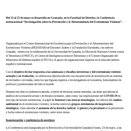
Del 23 al 25 de mayo se desarrolla en Granada, en la Facultad de Derecho, la Conferencia
internacional “Investigación sobre la Prevención y el Afrontamiento del Extremismo Violento”.
Organizada por el
Centro Internacional de Excelencia para la Prevención y el Afrontamiento del
Extremismo Violento (HEDAYAH) de Emiratos Árabes y la Fundación Euroárabe
,
con sede en
Granada,
cuenta con la colaboración de la Universidad de Granada, la Oficina de Naciones Unidas contra
el Terrorismo (UNOCT), el Centro de Inteligencia contra el Terrorismo y el Crimen Organizado del
Ministerio de Defensa español (CITCO) y el apoyo de organizaciones expertas en el tema del ámbito
español e internacional.
Con el
objetivo de dar respuesta a las amenazas y desafíos terroristas y del extremismo violento
actuales y en evolución
, se celebra esta séptima edición con una previsión de asistencia de un centenar
de invitados e invitadas, entre los que figuran expertos e investigadores en la materia, formuladores de
políticas y profesionales de todo el mundo
Durante tres días la conferencia aborda, a través de distintas mesas redondas, las áreas que afectan al
análisis de la situación actual y de futuros escenario, tales como: las implicaciones del
COVID-19
en
este tipo de actores extremistas; el papel de
Internet y las nuevas tecnologías
; los efectos del
cambio
ambiental
en el extremismo violento; la lucha contra los
grupos extremistas de inspiración
ideológica
; cómo abordar el
aumento de la derecha radical
; el
género y la juventud
en la prevención
y lucha contra el extremismo violento, entre otros temas.
Inauguración y conferencia de apertura
La Conferencia será inaugurada por la Rectora de la Universidad de Granada el lunes, 23 de mayo, a las