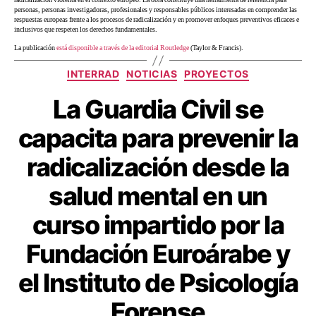
personas, personas investigadoras, profesionales y responsables públicos interesadas en comprender las
respuestas europeas frente a los procesos de radicalización y en promover enfoques preventivos eficaces e
inclusivos que respeten los derechos fundamentales.
La publicación
está disponible a través de la editorial Routledge
(Taylor & Francis).
INTERRAD
NOTICIAS
PROYECTOS
La Guardia Civil se
capacita para prevenir la
radicalización desde la
salud mental en un
curso impartido por la
Fundación Euroárabe y
el Instituto de Psicología
Forense