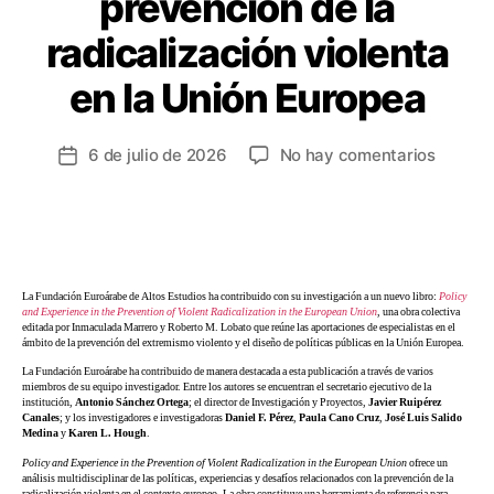
prevención de la
radicalización violenta
en la Unión Europea
6 de julio de 2026
No hay comentarios
La Fundación Euroárabe de Altos Estudios ha contribuido con su investigación a un nuevo libro:
Policy
and Experience in the Prevention of Violent Radicalization in the European Union
, una obra colectiva
editada por Inmaculada Marrero y Roberto M. Lobato que reúne las aportaciones de especialistas en el
ámbito de la prevención del extremismo violento y el diseño de políticas públicas en la Unión Europea.
La Fundación Euroárabe ha contribuido de manera destacada a esta publicación a través de varios
miembros de su equipo investigador. Entre los autores se encuentran el secretario ejecutivo de la
institución,
Antonio Sánchez Ortega
; el director de Investigación y Proyectos,
Javier Ruipérez
Canales
; y los investigadores e investigadoras
Daniel F. Pérez
,
Paula Cano Cruz
,
José Luis Salido
Medina
y
Karen L. Hough
.
Policy and Experience in the Prevention of Violent Radicalization in the European Union
ofrece un
análisis multidisciplinar de las políticas, experiencias y desafíos relacionados con la prevención de la
radicalización violenta en el contexto europeo. La obra constituye una herramienta de referencia para