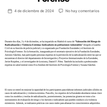
4 de diciembre de 2024
No hay comentarios
Durante dos días, 3 y 4 de diciembre, se ha impartido en Madrid el curso de “
Valoración del Riesgo de
Radicalización y Violencia Extrema: Indicadores en poblaciones vulnerables
” dirigido a Guardia
Civil en su función de policía judicial y co-organizado por Fundación Euroárabe y el Instituto de
Psicología Forense. En la formación, inaugurada por el secretario ejecutivo de la Fundación Euroárabe,
Antonio Sánchez, han participado personas expertas en la prevención de la radicalización entre las que se
encuentran el director del departamento de Investigación y Proyectos Internacionales de la Euroárabe,
Javier Ruipérez, y el investigador de la misma, Daniel F. Pérez. También ha incluido a profesionales
expertas en salud mental como Eva Jiménez del Instituto de Psicología Forense y Susana Sánchez.
El curso se centró en mejorar la capacidad de los participantes para elaborar informes judiciales sólidos en
casos de radicalización y violencia extrema. Para ello, los expertos de la Euroárabe abordaron temas clave
como los modelos y teorías de radicalización, posteriormente, las ponencias giraron en torno a los
instrumentos de evaluación de riesgo y los factores e indicadores que pueden conducir a la violencia
extremista. Además, se realizaron prácticas con casos reales para afianzar los conocimientos adquiridos.