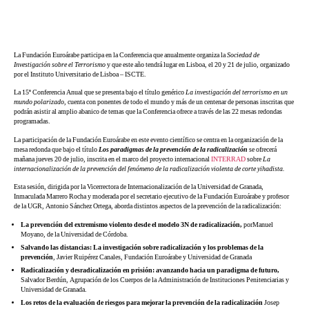
La Fundación Euroárabe participa en la Conferencia que anualmente organiza la
Sociedad de
Investigación sobre el Terrorismo
y que este año tendrá lugar en Lisboa, el 20 y 21 de julio, organizado
por el Instituto Universitario de Lisboa – ISCTE.
La 15ª Conferencia Anual que se presenta bajo el título genérico
La investigación del terrorismo en un
mundo polarizado,
cuenta con ponentes de todo el mundo y más de un centenar de personas inscritas que
podrán asistir al amplio abanico de temas que la Conferencia ofrece a través de las 22 mesas redondas
programadas.
La participación de la Fundación Euroárabe en este evento científico se centra en la organización de la
mesa redonda que bajo el título
Los paradigmas de la prevención de la radicalización
se ofrecerá
mañana jueves 20 de julio, inscrita en el marco del proyecto internacional
INTERRAD
sobre
La
internacionalización de la prevención del fenómeno de la radicalización violenta de corte yihadista.
Esta sesión, dirigida por la Vicerrectora de Internacionalización de la Universidad de Granada,
Inmaculada Marrero Rocha y moderada por el secretario ejecutivo de la Fundación Euroárabe y profesor
de la UGR, Antonio Sánchez Ortega, aborda distintos aspectos de la prevención de la radicalización:
La prevención del extremismo violento desde el modelo 3N de radicalización,
porManuel
Moyano, de la Universidad de Córdoba.
Salvando las distancias: La investigación sobre radicalización y los problemas de la
prevención
, Javier Ruipérez Canales, Fundación Euroárabe y Universidad de Granada
Radicalización y desradicalización en prisión: avanzando hacia un paradigma de futuro,
Salvador Berdún, Agrupación de los Cuerpos de la Administración de Instituciones Penitenciarias y
Universidad de Granada.
Los retos de la evaluación de riesgos para mejorar la prevención de la radicalización
Josep