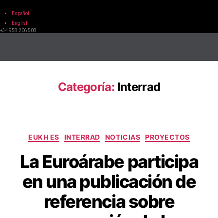
Español
English
+34 958 206 508
Categoría:
Interrad
EUKH ES
INTERRAD
NOTICIAS
PROYECTOS
La Euroárabe participa
en una publicación de
referencia sobre