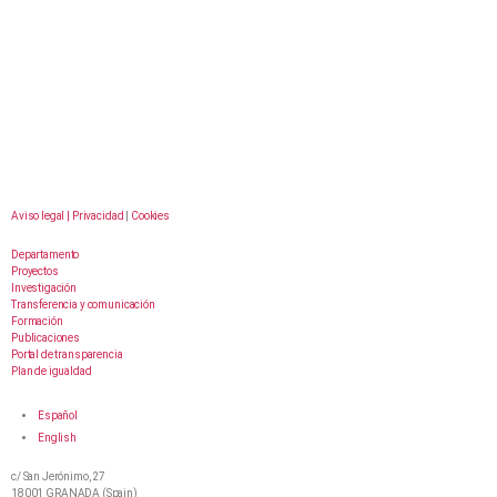
Aviso legal |
Privacidad
|
Cookies
Departamento
Proyectos
Investigación
Transferencia y comunicación
Formación
Publicaciones
Portal de transparencia
Plan de igualdad
Español
English
c/ San Jerónimo, 27
18001 GRANADA (Spain)