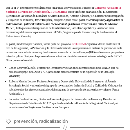
Del 11 al 14 de septiembre está teniendo lugar en la Universidad de Bucarest el
Congreso Anual de la
Sociedad Europea de Criminología, EUROCRIM
, en su vigésimo cuarta edición. El Secretario
Ejecutivo de la Fundación Euroárabe de Altos Estudios, Antonio Sánchez, y el Director de Investigación
y Proyectos de la misma, Javier Ruipérez, han participado con el panel
Interdisciplinary approaches to
radicalization, political violence, and the relationship between terrorism and crime to advance
P/CVE
, Enfoques interdisciplinarios de la radicalización, la violencia política y la relación entre
terrorismo y delincuencia para avanzar en P/CVE (Programa para la Prevención y la Lucha contra el
Extremismo Violento).
El panel, moderado por Sánchez, forma parte del proyecto
INTERRAD
cuya finalidad es contribuir al
reto de la Seguridad, la Protección y la Defensa abordando la cooperación en materia de prevención de la
radicalización violenta de corte yihadista en el marco de la Unión Europea (UE) mediante una perspectiva
interdisciplinar. Ruipérez ha presentado una actualización de las comunicaciones estratégicas de P/CVE.
Otros ponentes han sido:
Carlos Echeverría Jesús, Profesor de Terrorismo y Relaciones Internacionales de la UNED, que ha
hablado del papel de DAesh y Al-Qaeda como actores centrales de la expansión de la ideología
yihadista;
Roberto Muelas Lobato, Profesor Ayudante y Doctor de la Universidad de Burgos en el Área de
Psicología Social, y miembro del grupo de investigación Inclusión Social y Calidad de Vida, que ha
hablado sobre los efectos secundarios del programa de prevención del extremismo violento ‘Fenix
Andalucía’, y
Salvador Berdún Carrión, Doctor en Criminología por la Universidad de Granada y Director del
Departamento de Estudios de ACAIP, que ha abordado la influencia de la Seguridad Nacional y el
terrorismo en los Regímenes Penitenciarios Europeos.
prevención
,
radicalización