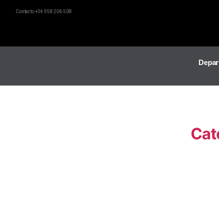
Contacto +34 958 206 508
Depar
Cat