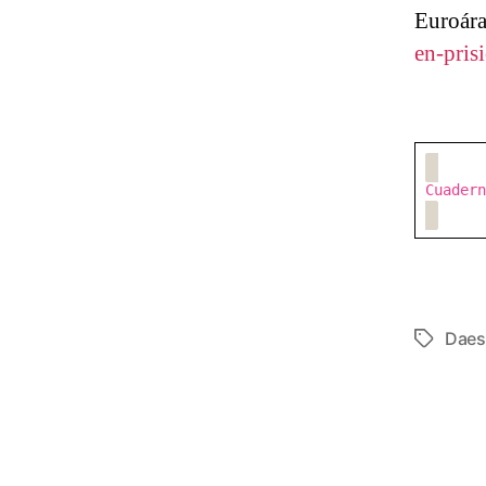
Euroár
en-pris
Cuadern
Dae