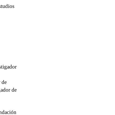
studios
stigador
 de
gador de
undación