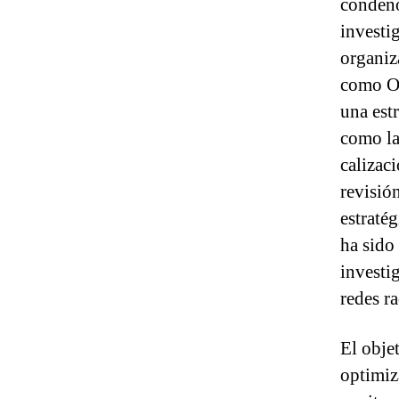
condenó
investi
organiz
como Op
una estr
como la
calizaci
revisió
estraté
ha sido
investig
redes r
El objet
optimiz