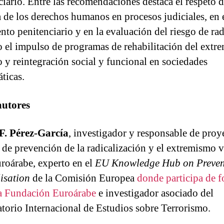
ciario. Entre las recomendaciones destaca el respeto d
a de los derechos hu­manos en procesos judiciales, en 
nto pe­nitenciario y en la evaluación del riesgo de rad
o el impulso de programas de rehabilitación del extr
o y reintegración social y funcional en sociedades
ticas.
autores
F. Pérez-García
, investigador y responsable de proy
a de prevención de la radicalización y el extremismo 
uroárabe, experto en el
EU Knowledge Hub on Preven
isation
de la Comisión Europea
donde participa de 
la Fundación Euroárabe
e investigador asociado del
torio Internacional de Estudios sobre Terrorismo.