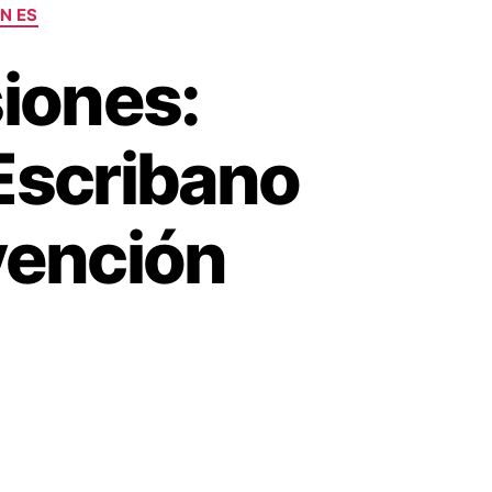
N ES
siones:
 Escribano
vención