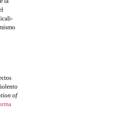
e la
el
icali­
e­mismo
ectos
violento
tion of
forma