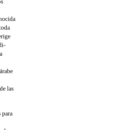
os
onocida
toda
erige
di­
a
oárabe
de las
s
para