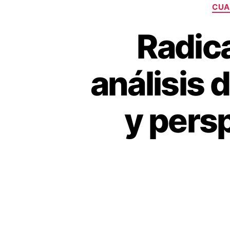
CUA
Radica
análisis 
y pers