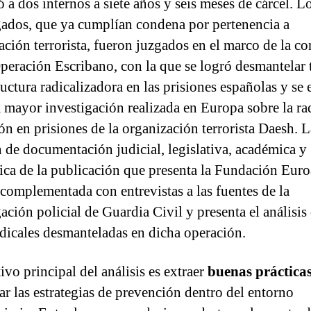
 a dos internos a siete años y seis meses de cárcel. L
gados, que ya cumplían condena por pertenencia a
ación terrorista, fueron juzgados en el marco de la c
eración Escribano, con la que se logró desmantelar 
uctura radicalizadora en las prisiones españolas y se 
 mayor investigación realizada en Europa sobre la ra
ón en prisiones de la organización terroris­ta Daesh. L
n de documentación judicial, legislativa, académica y
gica de la publicación que presenta la Fundación Eur
 complementada con entrevistas a las fuentes de la
ación policial de Guardia Civil y presenta el análisis 
adicales desmanteladas en dicha operación.
ivo principal del análisis es extraer
buenas práctica
ar las estrategias de preven­ción dentro del entorno