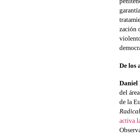
peniten
garantí
tratamie
zación 
violent
democrá
De los 
Daniel 
del áre
de la E
Radical
activa 
Observa