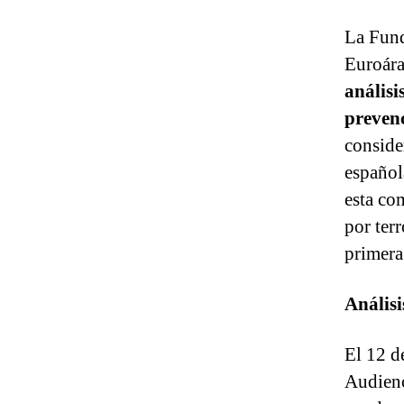
La Fund
Euroára
análisi
preven
conside
español
esta co
por ter
primera
Análisi
El 12 de
Au­dien