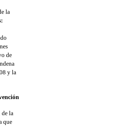
e la
s:
ido
ones
vo de
ondena
08 y la
evención
 de la
a que