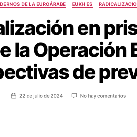
DERNOS DE LA EUROÁRABE
EUKH ES
RADICALIZACIO
lización en pri
de la Operación
pectivas de pre
22 de julio de 2024
No hay comentarios