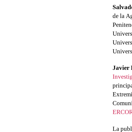
Salvad
de la A
Peniten
Univers
Univers
Univers
Javier
Investi
princip
Extremi
Comunic
ERCO
La publ