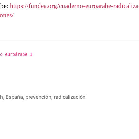
abe:
https://fundea.org/cuaderno-euroarabe-radicaliza
iones/
o euroárabe 1
sh
,
España
,
prevención
,
radicalización