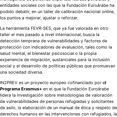
factores
entidades sociales con las que la Fundación Euroárabe ha
de
podido debatir, en un taller de calibración nacional online,
vulnerabilidad
los puntos a mejorar, ajustar o reforzar.
y
riesgo
La herramienta FEVR-SES, que ya fue valorada en otro
de
taller el mes pasado a nivel internacional, busca la
personas
detección temprana de vulnerabilidades y factores de
refugiadas
protección con indicadores de evaluación, tales como la
de
salud mental, el bienestar psicosocial o la propia
IN2PREV
experiencia de migración, sustanciales para la inclusión
social y el desarrollo de políticas públicas que promuevan
una sociedad diversa.
IN2PREV es un proyecto europeo cofinanciado por e
l
Programa Erasmus+
en el que la Fundación Euroárabe
lidera la investigación sobre metodologías de valoración
de vulnerabilidades de personas refugiadas y solicitantes
de asilo, la elaboración de un manual de ética y respeto de
derechos humanos en las intervenciones con refugiados, la