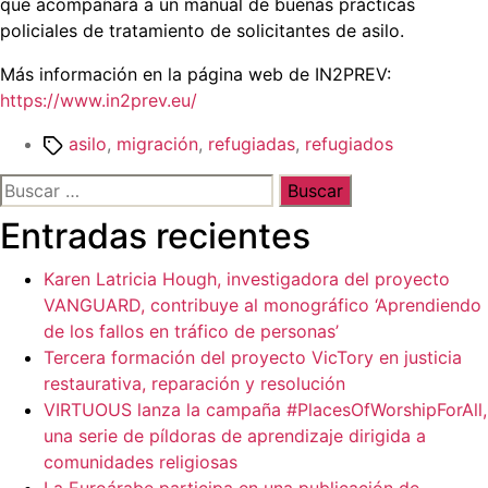
que acompañará a un manual de buenas prácticas
policiales de tratamiento de solicitantes de asilo.
Más información en la página web de IN2PREV:
https://www.in2prev.eu/
Etiquetas
asilo
,
migración
,
refugiadas
,
refugiados
Buscar:
Entradas recientes
Karen Latricia Hough, investigadora del proyecto
VANGUARD, contribuye al monográfico ‘Aprendiendo
de los fallos en tráfico de personas’
Tercera formación del proyecto VicTory en justicia
restaurativa, reparación y resolución
VIRTUOUS lanza la campaña #PlacesOfWorshipForAll,
una serie de píldoras de aprendizaje dirigida a
comunidades religiosas