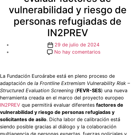
vulnerabilidad y riesgo de
personas refugiadas de
IN2PREV
Fecha
29 de julio de 2024
de
en
No hay comentarios
la
La
entrada
Fundación
Euroárabe,
La Fundación Euroárabe está en pleno proceso de
encargada
adaptación de
la Frontline Extremism Vulnerability Risk –
de
Structured Evaluation Screening
(
FEVR-SES
) una nueva
adaptar
herramienta creada en el marco del proyecto europeo
la
IN2PREV
que permitirá evaluar diferentes
factores de
nueva
vulnerabilidad y riesgo de personas refugiadas y
herramienta
solicitantes de asilo
. Dicha labor de calibración está
para
siendo posible gracias al diálogo y la colaboración
evaluar
multiagencia de personas expertas, fuerzas policiales y