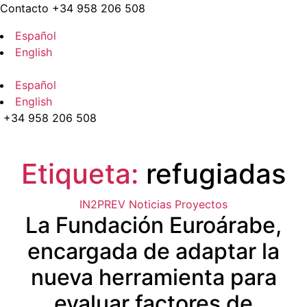
Saltar
Contacto +34 958 206 508
al
Español
contenido
English
Español
English
+34 958 206 508
Menú
Etiqueta:
refugiadas
Categorías
IN2PREV
Noticias
Proyectos
La Fundación Euroárabe,
encargada de adaptar la
nueva herramienta para
evaluar factores de