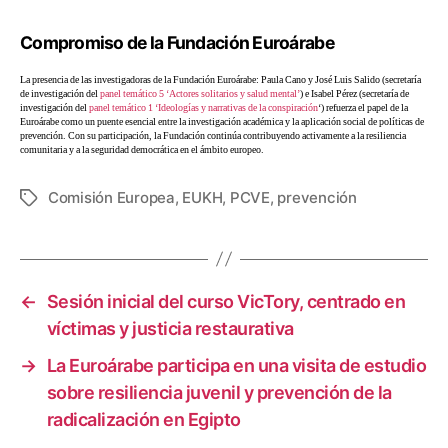
Compromiso de la Fundación Euroárabe
La presencia de las investigadoras de la Fundación Euroárabe: Paula Cano y José Luis Salido (secretaría
de investigación del
panel temático 5 ‘Actores solitarios y salud mental’
) e Isabel Pérez (secretaría de
investigación del
panel temático 1 ‘Ideologías y narrativas de la conspiración
‘) refuerza el papel de la
Euroárabe como un puente esencial entre la investigación académica y la aplicación social de políticas de
prevención. Con su participación, la Fundación continúa contribuyendo activamente a la resiliencia
comunitaria y a la seguridad democrática en el ámbito europeo.
Comisión Europea
,
EUKH
,
PCVE
,
prevención
←
Sesión inicial del curso VicTory, centrado en
víctimas y justicia restaurativa
→
La Euroárabe participa en una visita de estudio
sobre resiliencia juvenil y prevención de la
radicalización en Egipto