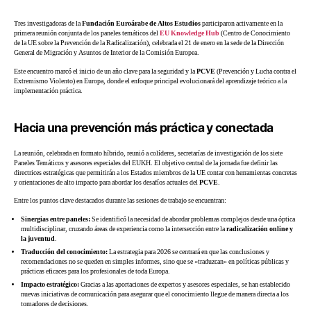
Tres investigadoras de la
Fundación Euroárabe de Altos Estudios
participaron activamente en la
primera reunión conjunta de los paneles temáticos del
EU Knowledge Hub
(Centro de Conocimiento
de la UE sobre la Prevención de la Radicalización), celebrada el 21 de enero en la sede de la Dirección
General de Migración y Asuntos de Interior de la Comisión Europea.
Este encuentro marcó el inicio de un año clave para la seguridad y la
PCVE
(Prevención y Lucha contra el
Extremismo Violento) en Europa, donde el enfoque principal evolucionará del aprendizaje teórico a la
implementación práctica.
Hacia una prevención más práctica y conectada
La reunión, celebrada en formato híbrido, reunió a colíderes, secretarías de investigación de los siete
Paneles Temáticos y asesores especiales del EUKH. El objetivo central de la jornada fue definir las
directrices estratégicas que permitirán a los Estados miembros de la UE contar con herramientas concretas
y orientaciones de alto impacto para abordar los desafíos actuales del
PCVE
.
Entre los puntos clave destacados durante las sesiones de trabajo se encuentran:
Sinergias entre paneles:
Se identificó la necesidad de abordar problemas complejos desde una óptica
multidisciplinar, cruzando áreas de experiencia como la intersección entre la
radicalización online y
la juventud
.
Traducción del conocimiento:
La estrategia para 2026 se centrará en que las conclusiones y
recomendaciones no se queden en simples informes, sino que se «traduzcan» en políticas públicas y
prácticas eficaces para los profesionales de toda Europa.
Impacto estratégico:
Gracias a las aportaciones de expertos y asesores especiales, se han establecido
nuevas iniciativas de comunicación para asegurar que el conocimiento llegue de manera directa a los
tomadores de decisiones.