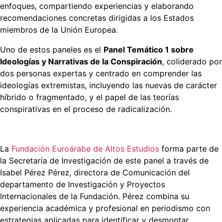
y
enfoques, compartiendo experiencias y elaborando
narrativas
recomendaciones concretas dirigidas a los Estados
de
miembros de la Unión Europea.
la
conspiración
Uno de estos paneles es el
Panel Temático 1 sobre
del
Ideologías y Narrativas de la Conspiración
, coliderado por
EU
dos personas expertas y centrado en comprender las
Knowledge
ideologías extremistas, incluyendo las nuevas de carácter
Hub
híbrido o fragmentado, y el papel de las teorías
conspirativas en el proceso de radicalización.
La
Fundación Euroárabe de Altos Estudios
forma parte de
la Secretaría de Investigación de este panel a través de
Isabel Pérez Pérez, directora de Comunicación del
departamento de Investigación y Proyectos
Internacionales de la Fundación. Pérez combina su
experiencia académica y profesional en periodismo con
estrategias aplicadas para identificar y desmontar