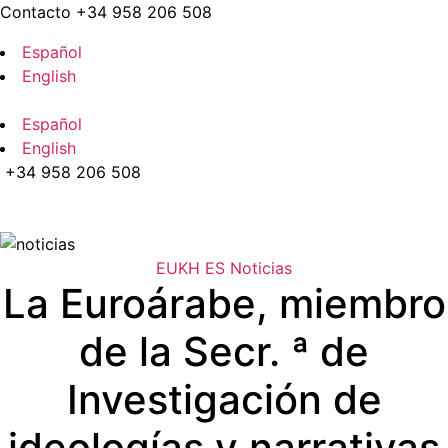
Saltar
Contacto +34 958 206 508
al
Español
contenido
English
Español
English
+34 958 206 508
Menú
Categorías
EUKH ES
Noticias
La Euroárabe, miembro
de la Secr. ª de
Investigación de
ideologías y narrativas