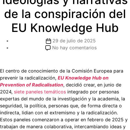
de la conspiración del
EU Knowledge Hub
Fecha
29 de julio de 2025
de
en
No hay comentarios
la
La
entrada
Euroárabe,
miembro
El centro de conocimiento de la Comisión Europea para
de
prevenir la radicalización,
EU Knowledge Hub on
la
Prevention of Radicalisation
, decidió crear, en junio de
Secr.
2024,
siete paneles temáticos
integrado por personas
ª
expertas del mundo de la investigación y la academia, la
de
seguridad, la política, personas que, de forma directa o
Investigación
indirecta, lidian con el extremismo y la radicalización.
de
Estos paneles comenzaron a operar en febrero de 2025 y
ideologías
trabajan de manera colaborativa, intercambiando ideas y