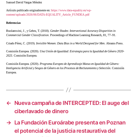
Samuel David Vargas Méndez
Artículo publicado originalmente en:
https://www.data-equality.eu/wp-
content/uploads/2026/06/DATA-EQUALITY_Article_FUNDEA.pdf
Referencias
Buolamwini, J., y Gebru, T. (2018).
Gender Shades: Intersectional Accuracy Disparities in
Commercial Gender Classification
. Proceedings of Machine Learning Research, 81, 77–91.
Criado Pérez, C. (2019).
Invisible Women: Data Bias in a World Designed for Men
. Abrams Press.
Comisión Europea. (2020).
Una Unión de Igualdad: Estrategia para la Igualdad de Género 2020-
2025
. Comisión Europea.
Comisión Europea. (2020).
Programa Europeo de Aprendizaje Mutuo en Igualdad de Género:
Inteligencia Artificial y Sesgos de Género en los Procesos de Reclutamiento y Selección
. Comisión
Europea.
←
Nueva campaña de INTERCEPTED: El auge del
ciberlavado de dinero
→
La Fundación Euroárabe presenta en Poznan
el potencial de la justicia restaurativa del