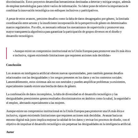
discriminación. Estos proyectos desarrollan herramientas destinadas a detectar y mitigar sesgos, además
de emplear metodologías para cubrir vacíos de información. Su labor pone de relieve la importancia de
combinar la innovación tecnológica con enfoques inclusivos y participativos.
A pesar de estos avances, persisten desafíos como la falta de datos desagregados por género, la limitada
coordinación entre actores y la insuficiente incorporación de la perspectiva de género en determinados
marcos regulatorios. Por ello, es necesario reforzar los mecanismos de supervisión y promover una
mayor transparencia algorítmica para garantizar la participación de grupos diversos en el diseño y
desarrollo tecnológico.
«Aunque existe un compromiso institucional en la Unión Europea para promover una IA más ética
e inclusiva, siguen existiendo limitaciones que requieren acciones más decididas»
Conclusión
Los avances en inteligencia artificial ofrecen nuevas oportunidades, pero también generan desafíos
relacionados con las desigualdades y los sesgos presentes en los datos y en los contextos sociales.
Lamentablemente, estos sistemas aún no son neutrales y pueden amplificar problemas ya existentes,
especialmente cuando existe una brecha de datos de género.
La combinación de datos incompletos, la falta de diversidad en el desarrollo tecnológico y las
desigualdades preexistentes genera resultados discriminatorios en ámbitos como la salud, la seguridad o
el empleo, afectando especialmente a las mujeres.
Aunque existe un compromiso institucional en la Unión Europea para promover una IA más ética e
inclusiva, siguen existiendo limitaciones que requieren acciones más decididas. Avanzar hacia un
entorno digital más justo implica mejorar la calidad de los datos y revisar los procesos de diseño, con el
objetivo de impulsar el desarrollo tecnológico sin perpetuar las desigualdades en la inteligencia artificial.
Autor