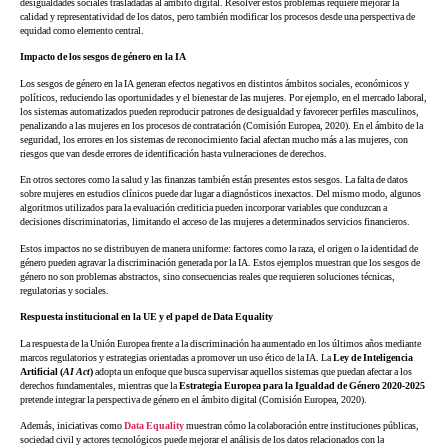
desigualdades sociales trasladadas al ámbito digital. Resolver estos problemas requiere mejorar la
calidad y representatividad de los datos, pero también modificar los procesos desde una perspectiva de
equidad como elemento central.
Impacto de los sesgos de género en la IA
Los sesgos de género en la IA generan efectos negativos en distintos ámbitos sociales, económicos y
políticos, reduciendo las oportunidades y el bienestar de las mujeres. Por ejemplo, en el mercado laboral,
los sistemas automatizados pueden reproducir patrones de desigualdad y favorecer perfiles masculinos,
penalizando a las mujeres en los procesos de contratación (Comisión Europea, 2020). En el ámbito de la
seguridad, los errores en los sistemas de reconocimiento facial afectan mucho más a las mujeres, con
riesgos que van desde errores de identificación hasta vulneraciones de derechos.
En otros sectores como la salud y las finanzas también están presentes estos sesgos. La falta de datos
sobre mujeres en estudios clínicos puede dar lugar a diagnósticos inexactos. Del mismo modo, algunos
algoritmos utilizados para la evaluación crediticia pueden incorporar variables que conduzcan a
decisiones discriminatorias, limitando el acceso de las mujeres a determinados servicios financieros.
Estos impactos no se distribuyen de manera uniforme: factores como la raza, el origen o la identidad de
género pueden agravar la discriminación generada por la IA. Estos ejemplos muestran que los sesgos de
género no son problemas abstractos, sino consecuencias reales que requieren soluciones técnicas,
regulatorias y sociales.
Respuesta institucional en la UE y el papel de Data Equality
La respuesta de la Unión Europea frente a la discriminación ha aumentado en los últimos años mediante
marcos regulatorios y estrategias orientadas a promover un uso ético de la IA. La
Ley de Inteligencia
Artificial (
AI Act
)
adopta un enfoque que busca supervisar aquellos sistemas que puedan afectar a los
derechos fundamentales, mientras que la
Estrategia Europea para la Igualdad de Género 2020-2025
pretende integrar la perspectiva de género en el ámbito digital (Comisión Europea, 2020).
Además, iniciativas como
Data Equality
muestran cómo la colaboración entre instituciones públicas,
sociedad civil y actores tecnológicos puede mejorar el análisis de los datos relacionados con la