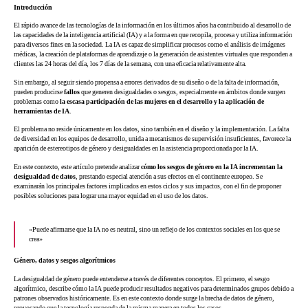
Introducción
El rápido avance de las tecnologías de la información en los últimos años ha contribuido al desarrollo de
las capacidades de la inteligencia artificial (IA) y a la forma en que recopila, procesa y utiliza información
para diversos fines en la sociedad. La IA es capaz de simplificar procesos como el análisis de imágenes
médicas, la creación de plataformas de aprendizaje o la generación de asistentes virtuales que responden a
clientes las 24 horas del día, los 7 días de la semana, con una eficacia relativamente alta.
Sin embargo, al seguir siendo propensa a errores derivados de su diseño o de la falta de información,
pueden producirse
fallos
que generen desigualdades o sesgos, especialmente en ámbitos donde surgen
problemas como
la escasa participación de las mujeres en el desarrollo y la aplicación de
herramientas de IA
.
El problema no reside únicamente en los datos, sino también en el diseño y la implementación. La falta
de diversidad en los equipos de desarrollo, unida a mecanismos de supervisión insuficientes, favorece la
aparición de estereotipos de género y desigualdades en la asistencia proporcionada por la IA.
En este contexto, este artículo pretende analizar
cómo los sesgos de género en la IA incrementan la
desigualdad de datos
, prestando especial atención a sus efectos en el continente europeo. Se
examinarán los principales factores implicados en estos ciclos y sus impactos, con el fin de proponer
posibles soluciones para lograr una mayor equidad en el uso de los datos.
«Puede afirmarse que la IA no es neutral, sino un reflejo de los contextos sociales en los que se
crea»
Género, datos y sesgos algorítmicos
La desigualdad de género puede entenderse a través de diferentes conceptos. El primero, el sesgo
algorítmico, describe cómo la IA puede producir resultados negativos para determinados grupos debido a
patrones observados históricamente. Es en este contexto donde surge la brecha de datos de género,
provocando que la tecnología responda de la misma manera en todos los casos.