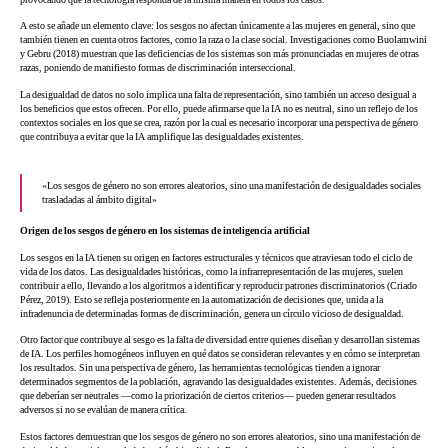
A esto se añade un elemento clave: los sesgos no afectan únicamente a las mujeres en general, sino que
también tienen en cuenta otros factores, como la raza o la clase social. Investigaciones como Buolamwini
y Gebru (2018) muestran que las deficiencias de los sistemas son más pronunciadas en mujeres de otras
razas, poniendo de manifiesto formas de discriminación interseccional.
La desigualdad de datos no solo implica una falta de representación, sino también un acceso desigual a
los beneficios que estos ofrecen. Por ello, puede afirmarse que la IA no es neutral, sino un reflejo de los
contextos sociales en los que se crea, razón por la cual es necesario incorporar una perspectiva de género
que contribuya a evitar que la IA amplifique las desigualdades existentes.
«Los sesgos de género no son errores aleatorios, sino una manifestación de desigualdades sociales
trasladadas al ámbito digital»
Origen de los sesgos de género en los sistemas de inteligencia artificial
Los sesgos en la IA tienen su origen en factores estructurales y técnicos que atraviesan todo el ciclo de
vida de los datos. Las desigualdades históricas, como la infrarrepresentación de las mujeres, suelen
contribuir a ello, llevando a los algoritmos a identificar y reproducir patrones discriminatorios (Criado
Pérez, 2019). Esto se refleja posteriormente en la automatización de decisiones que, unida a la
infradenuncia de determinadas formas de discriminación, genera un círculo vicioso de desigualdad.
Otro factor que contribuye al sesgo es la falta de diversidad entre quienes diseñan y desarrollan sistemas
de IA. Los perfiles homogéneos influyen en qué datos se consideran relevantes y en cómo se interpretan
los resultados. Sin una perspectiva de género, las herramientas tecnológicas tienden a ignorar
determinados segmentos de la población, agravando las desigualdades existentes. Además, decisiones
que deberían ser neutrales —como la priorización de ciertos criterios— pueden generar resultados
adversos si no se evalúan de manera crítica.
Estos factores demuestran que los sesgos de género no son errores aleatorios, sino una manifestación de