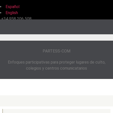
Español
English
+34 958 206 508
PARTESS-COM
Enfoques participativas para proteger lugares de culto,
colegios y centros comunicatarios