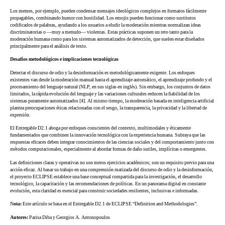
Los memes, por ejemplo, pueden condensar mensajes ideológicos complejos en formatos fácilmente
propagables, combinando humor con hostilidad. Los emojis pueden funcionar como sustitutos
codificados de palabras, ayudando a los usuarios a eludir la moderación mientras normalizan ideas
discriminatorias o —muy a menudo— violentas. Estas prácticas suponen un reto tanto para la
moderación humana como para los sistemas automatizados de detección, que suelen estar diseñados
principalmente para el análisis de texto.
Desafíos metodológicos e implicaciones tecnológicas
Detectar el discurso de odio y la desinformación es metodológicamente exigente. Los enfoques
existentes van desde la moderación manual hasta el aprendizaje automático, el aprendizaje profundo y el
procesamiento del lenguaje natural (NLP, en sus siglas en inglés). Sin embargo, los conjuntos de datos
limitados, la rápida evolución del lenguaje y las variaciones culturales reducen la fiabilidad de los
sistemas puramente automatizados [4]. Al mismo tiempo, la moderación basada en inteligencia artificial
plantea preocupaciones éticas relacionadas con el sesgo, la transparencia, la privacidad y la libertad de
expresión.
El Entregable D2.1 aboga por enfoques conscientes del contexto, multimodales y éticamente
fundamentados que combinen la innovación tecnológica con la experiencia humana. Subraya que las
respuestas eficaces deben integrar conocimientos de las ciencias sociales y del comportamiento junto con
métodos computacionales, especialmente al abordar formas de daño sutiles, implícitas o emergentes.
Las definiciones claras y operativas no son meros ejercicios académicos; son un requisito previo para una
acción eficaz. Al basar su trabajo en una comprensión matizada del discurso de odio y la desinformación,
el proyecto ECLIPSE establece una base conceptual compartida para la investigación, el desarrollo
tecnológico, la capacitación y las recomendaciones de políticas. En un panorama digital en constante
evolución, esta claridad es esencial para construir sociedades resilientes, inclusivas e informadas.
N
ota:
Este artículo se basa en el Entregable D2.1 de ECLIPSE “Definition and Methodologies”.
Autores:
Parisa Diba y Georgios A. Antonopoulos