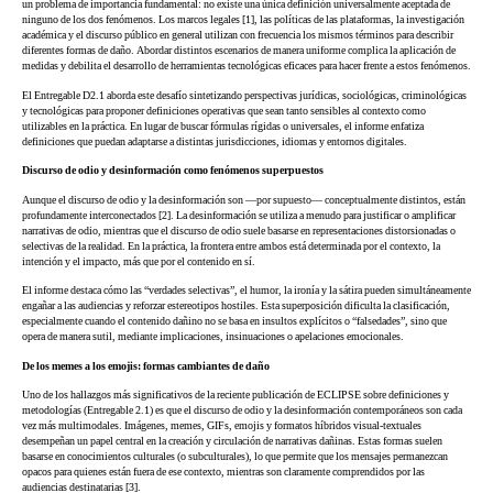
un problema de importancia fundamental: no existe una única definición universalmente aceptada de
ninguno de los dos fenómenos. Los marcos legales [1], las políticas de las plataformas, la investigación
académica y el discurso público en general utilizan con frecuencia los mismos términos para describir
diferentes formas de daño. Abordar distintos escenarios de manera uniforme complica la aplicación de
medidas y debilita el desarrollo de herramientas tecnológicas eficaces para hacer frente a estos fenómenos.
El Entregable D2.1 aborda este desafío sintetizando perspectivas jurídicas, sociológicas, criminológicas
y tecnológicas para proponer definiciones operativas que sean tanto sensibles al contexto como
utilizables en la práctica. En lugar de buscar fórmulas rígidas o universales, el informe enfatiza
definiciones que puedan adaptarse a distintas jurisdicciones, idiomas y entornos digitales.
Discurso de odio y desinformación como fenómenos superpuestos
Aunque el discurso de odio y la desinformación son —por supuesto— conceptualmente distintos, están
profundamente interconectados [2]. La desinformación se utiliza a menudo para justificar o amplificar
narrativas de odio, mientras que el discurso de odio suele basarse en representaciones distorsionadas o
selectivas de la realidad. En la práctica, la frontera entre ambos está determinada por el contexto, la
intención y el impacto, más que por el contenido en sí.
El informe destaca cómo las “verdades selectivas”, el humor, la ironía y la sátira pueden simultáneamente
engañar a las audiencias y reforzar estereotipos hostiles. Esta superposición dificulta la clasificación,
especialmente cuando el contenido dañino no se basa en insultos explícitos o “falsedades”, sino que
opera de manera sutil, mediante implicaciones, insinuaciones o apelaciones emocionales.
De los memes a los emojis: formas cambiantes de daño
Uno de los hallazgos más significativos de la reciente publicación de ECLIPSE sobre definiciones y
metodologías (Entregable 2.1) es que el discurso de odio y la desinformación contemporáneos son cada
vez más multimodales. Imágenes, memes, GIFs, emojis y formatos híbridos visual-textuales
desempeñan un papel central en la creación y circulación de narrativas dañinas. Estas formas suelen
basarse en conocimientos culturales (o subculturales), lo que permite que los mensajes permanezcan
opacos para quienes están fuera de ese contexto, mientras son claramente comprendidos por las
audiencias destinatarias [3].