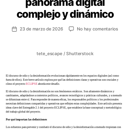
panorama digital
complejo y dinámico
23 de marzo de 2026
No hay comentarios
tete_escape / Shutterstock
El discurso de odio y la desinformación evolucionan rápidamente en los espacios digitales (así como
fuera de ellos). Este breve artículo explora por qué las definiciones claras y operativas son cruciales y
cómo el proyecto
ECLIPSE
aborda este desafío.
El discurso de odio y la desinformación no son fenómenos estáticos. Son altamente dinámicos y
cambiantes, adaptándose a contextos políticos, avances tecnológicos y prácticas culturales, y a menudo
se difuminan entre sí. Para responder de manera eficaz, los responsables políticos y los profesionales
necesitan definiciones compartidas y operativas que reflejen estas complejidades. Este artículo presenta
ideas clave del Entregable 2.1 del proyecto ECLIPSE, que establece la base conceptual y metodológica
del trabajo global del proyecto.
Por qué importan las definiciones
Los esfuerzos para prevenir y combatir el discurso de odio y la desinformación a menudo tropiezan con