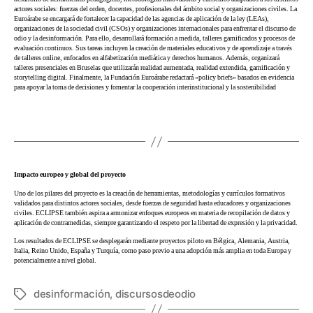
actores sociales: fuerzas del orden, docentes, profesionales del ámbito social y organizaciones civiles. La
Euroárabe se encargará de fortalecer la capacidad de las agencias de aplicación de la ley (LEAs),
organizaciones de la sociedad civil (CSOs) y organizaciones internacionales para enfrentar el discurso de
odio y la desinformación. Para ello, desarrollará formación a medida, talleres gamificados y procesos de
evaluación continuos. Sus tareas incluyen la creación de materiales educativos y de aprendizaje a través
de talleres online, enfocados en alfabetización mediática y derechos humanos. Además, organizará
talleres presenciales en Bruselas que utilizarán realidad aumentada, realidad extendida, gamificación y
storytelling digital. Finalmente, la Fundación Euroárabe redactará «policy briefs» basados en evidencia
para apoyar la toma de decisiones y fomentar la cooperación interinstitucional y la sostenibilidad
Impacto europeo y global del proyecto
Uno de los pilares del proyecto es la creación de herramientas, metodologías y currículos formativos
validados para distintos actores sociales, desde fuerzas de seguridad hasta educadores y organizaciones
civiles. ECLIPSE también aspira a armonizar enfoques europeos en materia de recopilación de datos y
aplicación de contramedidas, siempre garantizando el respeto por la libertad de expresión y la privacidad.
Los resultados de ECLIPSE se desplegarán mediante proyectos piloto en Bélgica, Alemania, Austria,
Italia, Reino Unido, España y Turquía, como paso previo a una adopción más amplia en toda Europa y
potencialmente a nivel global.
desinformación
,
discursosdeodio