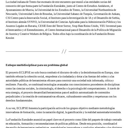
La ciudad italiana de Trento fue escenario de este encuentro que reunió a las entidades socias del
consorcio del que forma parte la Fundación Euroárabe, junto al Centro de Estudios Andaluces, el
Ayuntamiento de Murcia, la Universidad de los Estudios de Trento, la Universidad Northumbria de
Newcastle, Universidad Libre de Bruselas, la Universidad Sabancı de Turquía, Governación de Ankara,
CSI Centro para la Innovación Social, el Instituto para la Investigación de IA y el Desarrollo de Serbia,
el Instituto alemán SYNYO, la Universidad de Ciencias Aplicadas para la Administración Pública y los
Asuntos Legales en Bavaria, CESIE Ente del Tercer Sector, Stop Hate Reino Unido, YEU Juventud para
el Intercambio y el Entendimiento, el Centro Internacional para el Desarrollo de la Política de Migración
de Austria y Creative Workers de Bélgica. Todos ellos bajo la coordinación de la Fundación Bruno
Kessler.
Enfoque multidisciplinar para un problema global
El proyecto ECLIPSE no solo busca combatir el discurso de odio y la desinformación en Europa, sino
también reforzar la cohesión social, empoderar a la ciudadanía y dotar a las fuerzas del orden y a las
autoridades públicas de herramientas eficaces para construir una sociedad más informada, crítica y
resiliente. Para ello, se combinará tecnologías avanzadas con conocimientos procedentes de disciplinas
como las ciencias sociales, la criminología, el derecho o la psicología del comportamiento. A través de
esta sinergia, el proyecto desarrollará herramientas para el análisis automatizado de contenidos
perjudiciales y la creación de contranarrativas eficaces, culturalmente sensibles y respetuosas con los
derechos fundamentales.
A su vez, ECLIPSE fomenta la participación activa de los grupos objetivo mediante metodologías
innovadoras de formación, como la narración digital, la gamificación y la realidad aumentada/extendida.
La Fundación Euroárabe asumirá un papel clave en el proyecto como líder del paquete de trabajo centrado
en educación, formación y recomendaciones de políticas públicas. Desde esta posición, coordinará el
desarrollo de herramientas pedagógicas, metodologías innovadoras y currículos adaptados a los distintos