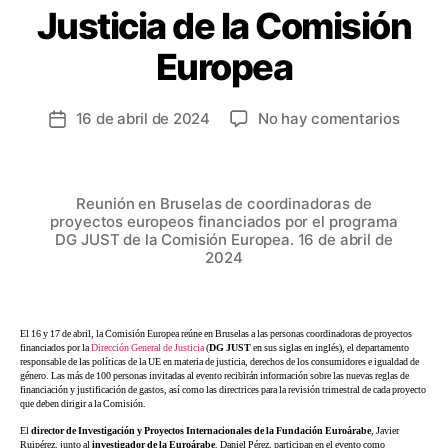
Justicia de la Comisión
Europea
16 de abril de 2024
No hay comentarios
Reunión en Bruselas de coordinadoras de
proyectos europeos financiados por el programa
DG JUST de la Comisión Europea. 16 de abril de
2024
El 16 y 17 de abril, la Comisión Europea reúne en Bruselas a las personas coordinadoras de proyectos
financiados por la
Dirección General de Justicia
(
DG JUST
en sus siglas en inglés), el departamento
responsable de las políticas de la UE en materia de justicia, derechos de los consumidores e igualdad de
género. Las más de 100 personas invitadas al evento recibirán información sobre las nuevas reglas de
financiación y justificación de gastos, así como las directrices para la revisión trimestral de cada proyecto
que deben dirigir a la Comisión.
El
director de Investigación y Proyectos Internacionales de la Fundación Euroárabe
, Javier
Ruipérez, junto al
investigador de la Euroárabe
, Daniel Pérez, participan en el evento como