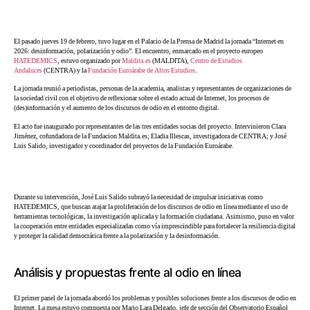
El pasado jueves 19 de febrero, tuvo lugar en el Palacio de la Prensa de Madrid la jornada “Internet en
2026: desinformación, polarización y odio”. El encuentro, enmarcado en el proyecto europeo
HATEDEMICS
, estuvo organizado por
Maldita.es
(MALDITA),
Centro de Estudios
Andaluces
(CENTRA) y la
Fundación Euroárabe de Altos Estudios
.
La jornada reunió a periodistas, personas de la academia, analistas y representantes de organizaciones de
la sociedad civil con el objetivo de reflexionar sobre el estado actual de Internet, los procesos de
(des)información y el aumento de los discursos de odio en el entorno digital.
El acto fue inaugurado por representantes de las tres entidades socias del proyecto. Intervinieron Clara
Jiménez, cofundadora de la Fundacion Maldita.es; Eladia Illescas, investigadora de CENTRA; y José
Luis Salido, investigador y coordinador del proyectos de la Fundación Euroárabe.
Durante su intervención, José Luis Salido subrayó la necesidad de impulsar iniciativas como
HATEDEMICS, que buscan atajar la proliferación de los discursos de odio en línea mediante el uso de
herramientas tecnológicas, la investigación aplicada y la formación ciudadana. Asimismo, puso en valor
la cooperación entre entidades especializadas como vía imprescindible para fortalecer la resiliencia digital
y proteger la calidad democrática frente a la polarización y la desinformación.
Análisis y propuestas frente al odio en línea
El primer panel de la jornada abordó los problemas y posibles soluciones frente a los discursos de odio en
Internet. La mesa estuvo compuesta por Mario Lara Delgado, jefe de sección del Observatorio Español