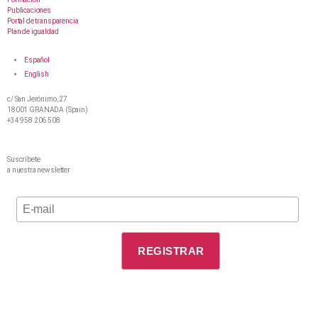
Publicaciones
Portal de transparencia
Plan de igualdad
Español
English
c/ San Jerónimo, 27
18001 GRANADA (Spain)
+34 958 206 508
Suscríbete
a nuestra newsletter