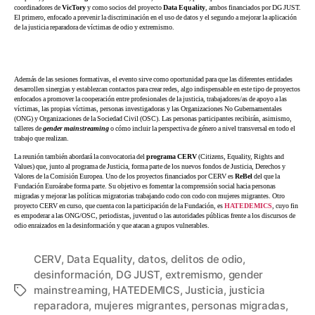
coordinadores de
VicTory
y como socios del proyecto
Data Equality
, ambos financiados por DG JUST.
El primero, enfocado a prevenir la discriminación en el uso de datos y el segundo a mejorar la aplicación
de la justicia reparadora de víctimas de odio y extremismo.
Además de las sesiones formativas, el evento sirve como oportunidad para que las diferentes entidades
desarrollen sinergias y establezcan contactos para crear redes, algo indispensable en este tipo de proyectos
enfocados a promover la cooperación entre profesionales de la justicia, trabajadores/as de apoyo a las
víctimas, las propias víctimas, personas investigadoras y las Organizaciones No Gubernamentales
(ONG) y Organizaciones de la Sociedad Civil (OSC). Las personas participantes recibirán, asimismo,
talleres de
gender mainstreaming
o cómo incluir la perspectiva de género a nivel transversal en todo el
trabajo que realizan.
La reunión también abordará la convocatoria del
programa CERV
(Citizens, Equality, Rights and
Values) que, junto al programa de Justicia, forma parte de los nuevos fondos de Justicia, Derechos y
Valores de la Comisión Europea. Uno de los proyectos financiados por CERV es
ReBel
del que la
Fundación Euroárabe forma parte. Su objetivo es fomentar la comprensión social hacia personas
migradas y mejorar las políticas migratorias trabajando codo con codo con mujeres migrantes. Otro
proyecto CERV en curso, que cuenta con la participación de la Fundación, es
HATEDEMICS
, cuyo fin
es empoderar a las ONG/OSC, periodistas, juventud o las autoridades públicas frente a los discursos de
odio enraizados en la desinformación y que atacan a grupos vulnerables.
CERV
,
Data Equality
,
datos
,
delitos de odio
,
desinformación
,
DG JUST
,
extremismo
,
gender
mainstreaming
,
HATEDEMICS
,
Justicia
,
justicia
reparadora
,
mujeres migrantes
,
personas migradas
,