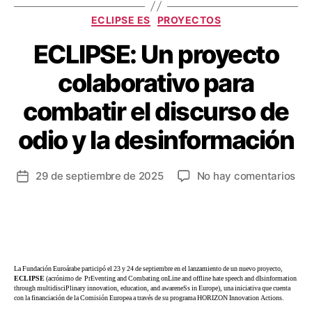
ECLIPSE ES
PROYECTOS
ECLIPSE: Un proyecto
colaborativo para
combatir el discurso de
odio y la desinformación
29 de septiembre de 2025
No hay comentarios
La Fundación Euroárabe participó el 23 y 24 de septiembre en el lanzamiento de un nuevo proyecto,
ECLIPSE
(acrónimo de PrEventing and Combating onLine and offline hate speech and dIsinformation
through multidisciPlinary innovation, education, and awareneSs in Europe), una iniciativa que cuenta
con la financiación de la Comisión Europea a través de su programa HORIZON Innovation Actions.