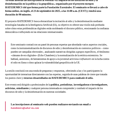
Ya están abiertas las inscripciones al webinar «El impacto de los discursos de odio y la
desinformación en la política y la geopolítica», organizado por el proyecto europeo
HATEDEMICS del que forma parte la Fundación Euroárabe. El seminario se llevará a cabo de
forma online, en inglés, el 23 de septiembre de 2025, a las 11:00 a.m. (CEST) y tendrá una
duración de 90 minutos.
El proyecto HATEDEMICS busca obstaculizar la incitación al odio y la desinformación mediante
tecnologías basadas en la Inteligencia Artificial (IA), su objetivo es ofrecer una visión más profunda
sobre cómo estas problemáticas digitales están moldeando el discurso público, erosionando la confianza
democrática e influyendo en las relaciones internacionales.
Este seminario contará con un panel de personas expertas que abordarán varios aspectos cruciales,
como la instrumentalización de discursos de odio y desinformación en contextos políticos – como
pueden ser campañas electorales-, analizando narrativas dirigidas a grupos específicos, el fenómeno
«cámaras de eco digitales» (Echo Chambers) y la normalización de la retórica extremista. Se
hablará, asimismo, de herramientas de apoyo a la juventud activista e
influencers
en la lucha contra
el odio en línea o cómo aplacar la vulnerabilidad geopolítica de la UE.
La sesión concluirá con una ronda de preguntas y respuestas, ofreciendo a las y los participantes la
oportunidad de interactuar directamente con las expertas, seguida de unas palabras de cierre que tratarán
los puntos clave y
recursos desarrollados en HATEDEMICS para combatir el odio.
Este evento está dirigido a profesionales de la
política
,
periodistas
,
investigadoras e investigadores
,
activistas
,
estudiantes
y cualquier persona interesada en comprender y combatir el impacto de los
discursos de odio y la desinformación en nuestras sociedades.
Las inscripciones al seminario web pueden realizarse enviando un email a
hatedemics@saher-eu.com