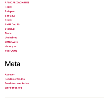
RADICALIZACION ES
ReBel
Retopea
Sat-Law
Shield
SHIELDed ES
Standup
Trace
Unchained
VANGUARD
victory es
VIRTUOUS
Meta
Acceder
Feed de entradas
Feed de comentarios
WordPress.org