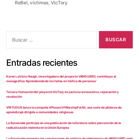
ReBel
,
víctimas
,
VicTory
Entradas recientes
Karen Latricia Hough, investigadora del proyecto VANGUARD, contribuye al
monográfico ‘Aprendiendo de los fallos en tráfico de personas’
Tercera formación del proyecto VicTory en justicia restaurativa, reparación y
resolución
VIRTUOUS lanza la campaña #PlacesOfWorshipForAll, una serie de píldoras de
aprendizaje dirigida a comunidades religiosas
La Euroárabe participa en una publicación de referencia sobre prevención de la
radicalización violenta en la Unión Europea
La Euroárabe presenta las conclusiones de análisis de inteligencia de VANGUARD ante