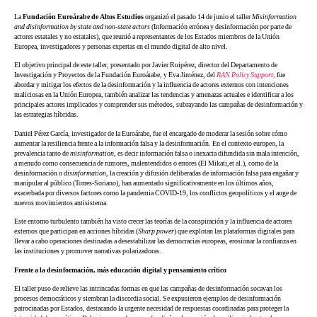
La
Fundación Euroárabe de Altos Estudios
organizó el pasado 14 de junio el taller
Misinformation
and disinformation by state and non-state actors
(Información errónea y desinformación por parte de
actores estatales y no estatales), que reunió a representantes de los Estados miembros de la Unión
Europea, investigadores y personas expertas en el mundo digital de alto nivel.
El objetivo principal de este taller, presentado por Javier Ruipérez, director del Departamento de
Investigación y Proyectos de la Fundación Euroárabe, y Eva Jiménez, del
RAN Policy Support
,
fue
abordar y mitigar los efectos de la desinformación y la influencia de actores externos con intenciones
maliciosas en la Unión Europea, también analizar las tendencias y amenazas actuales e identificar a los
principales actores implicados y comprender sus métodos, subrayando las campañas de desinformación y
las estrategias híbridas.
Daniel Pérez García, investigador de la Euroárabe, fue el encargado de moderar la sesión sobre cómo
aumentar la resiliencia frente a la información falsa y la desinformación. En el contexto europeo, la
prevalencia tanto de
misinformation
, es decir información falsa o inexacta difundida sin mala intención,
a menudo como consecuencia de rumores, malentendidos o errores (El Mikati,et al.), como de la
desinformación o
disinformation
, la creación y difusión deliberadas de información falsa para engañar y
manipular al público (Torres-Soriano), han aumentado significativamente en los últimos años,
exacerbada por diversos factores como la pandemia COVID-19, los conflictos geopolíticos y el auge de
nuevos movimientos antisistema.
Este entorno turbulento también ha visto crecer las teorías de la conspiración y la influencia de actores
externos que participan en acciones híbridas (
Sharp power
) que explotan las plataformas digitales para
llevar a cabo operaciones destinadas a desestabilizar las democracias europeas, erosionar la confianza en
las instituciones y promover narrativas polarizadoras.
Frente a la desinformación, más educación digital y pensamiento crítico
El taller puso de relieve las intrincadas formas en que las campañas de desinformación socavan los
procesos democráticos y siembran la discordia social. Se expusieron ejemplos de desinformación
patrocinadas por Estados, destacando la urgente necesidad de respuestas coordinadas para proteger la