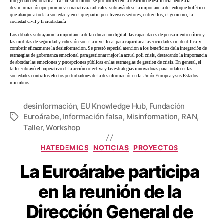
integridad democrática. Del mismo modo, se profundizó en la creación de resiliencia frente a la
desinformación que promueven narrativas radicales, subrayándose la importancia del enfoque holístico
que abarque a toda la sociedad y en el que participen diversos sectores, entre ellos, el gobierno, la
sociedad civil y la ciudadanía.
Los debates subrayaron la importancia de la educación digital, las capacidades de pensamiento crítico y
las medidas de seguridad y cohesión social a nivel local para capacitar a las sociedades en identificar y
combatir eficazmente la desinformación. Se prestó especial atención a los beneficios de la integración de
estrategias de gobernanza emocional para gestionar mejor la actual poli crisis, destacando la importancia
de abordar las emociones y percepciones públicas en las estrategias de gestión de crisis. En general, el
taller subrayó el imperativo de la acción colectiva y las estrategias innovadoras para fortalecer las
sociedades contra los efectos perturbadores de la desinformación en la Unión Europea y sus Estados
miembros.
desinformación
,
EU Knowledge Hub
,
Fundación
Euroárabe
,
Información falsa
,
Misinformation
,
RAN
,
Taller
,
Workshop
HATEDEMICS
NOTICIAS
PROYECTOS
La Euroárabe participa
en la reunión de la
Dirección General de