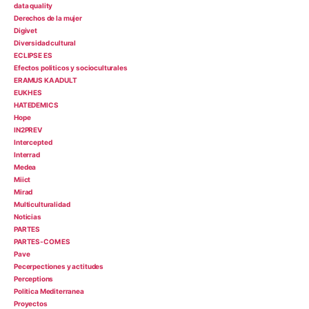
data quality
Derechos de la mujer
Digivet
Diversidad cultural
ECLIPSE ES
Efectos politicos y socioculturales
ERAMUS KA ADULT
EUKH ES
HATEDEMICS
Hope
IN2PREV
Intercepted
Interrad
Medea
Miict
Mirad
Multiculturalidad
Noticias
PARTES
PARTES-COM ES
Pave
Pecerpectiones y actitudes
Perceptions
Politica Mediterranea
Proyectos