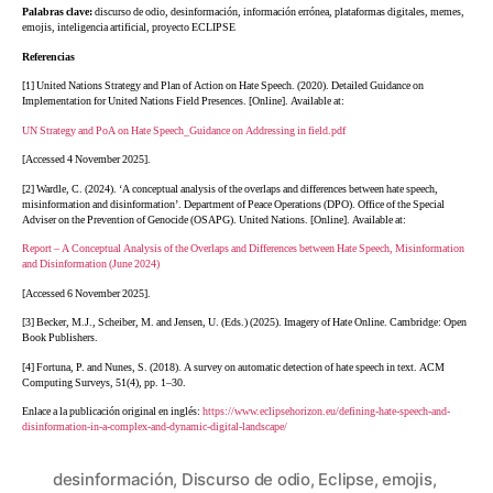
Palabras clave:
discurso de odio, desinformación, información errónea, plataformas digitales, memes,
emojis, inteligencia artificial, proyecto ECLIPSE
Referencias
[1] United Nations Strategy and Plan of Action on Hate Speech. (2020). Detailed Guidance on
Implementation for United Nations Field Presences. [Online]. Available at:
UN Strategy and PoA on Hate Speech_Guidance on Addressing in field.pdf
[Accessed 4 November 2025].
[2] Wardle, C. (2024). ‘A conceptual analysis of the overlaps and differences between hate speech,
misinformation and disinformation’. Department of Peace Operations (DPO). Office of the Special
Adviser on the Prevention of Genocide (OSAPG). United Nations. [Online]. Available at:
Report – A Conceptual Analysis of the Overlaps and Differences between Hate Speech, Misinformation
and Disinformation (June 2024)
[Accessed 6 November 2025].
[3] Becker, M.J., Scheiber, M. and Jensen, U. (Eds.) (2025). Imagery of Hate Online. Cambridge: Open
Book Publishers.
[4] Fortuna, P. and Nunes, S. (2018). A survey on automatic detection of hate speech in text. ACM
Computing Surveys, 51(4), pp. 1–30.
Enlace a la publicación original en inglés:
https://www.eclipsehorizon.eu/defining-hate-speech-and-
disinformation-in-a-complex-and-dynamic-digital-landscape/
desinformación
,
Discurso de odio
,
Eclipse
,
emojis
,