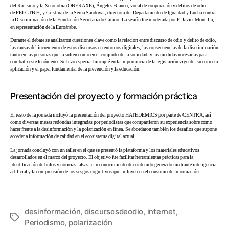
del Racismo y la Xenofobia (OBERAXE); Ángeles Blanco, vocal de cooperación y delitos de odio
de FELGTBI+; y Cristina de la Serna Sandoval, directora del Departamento de Igualdad y Lucha contra
la Discriminación de la Fundación Secretariado Gitano. La sesión fue moderada por F. Javier Montilla,
en representación de la Euroárabe.
Durante el debate se analizaron cuestiones clave como la relación entre discurso de odio y delito de odio,
las causas del incremento de estos discursos en entornos digitales, las consecuencias de la discriminación
tanto en las personas que la sufren como en el conjunto de la sociedad, y las medidas necesarias para
combatir este fenómeno. Se hizo especial hincapié en la importancia de la legislación vigente, su correcta
aplicación y el papel fundamental de la prevención y la educación.
Presentación del proyecto y formación práctica
El resto de la jornada incluyó la presentación del proyecto HATEDEMICS por parte de CENTRA, así
como diversas mesas redondas integradas por periodistas que compartieron su experiencia sobre cómo
hacer frente a la desinformación y la polarización en línea. Se abordaron también los desafíos que supone
acceder a información de calidad en el ecosistema digital actual.
La jornada concluyó con un taller en el que se presentó la plataforma y los materiales educativos
desarrollados en el marco del proyecto. El objetivo fue facilitar herramientas prácticas para la
identificación de bulos y noticias falsas, el reconocimiento de contenido generado mediante inteligencia
artificial y la comprensión de los sesgos cognitivos que influyen en el consumo de información.
desinformación
,
discursosdeodio
,
internet
,
Periodismo
,
polarización