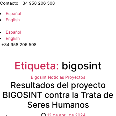
Saltar
Contacto +34 958 206 508
al
Español
contenido
English
Español
English
+34 958 206 508
Menú
Etiqueta:
bigosint
Categorías
Bigosint
Noticias
Proyectos
Resultados del proyecto
BIGOSINT contra la Trata de
Seres Humanos
Fecha
12 de abril de 2024