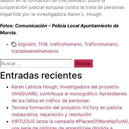
Sesión en la formación de UNCHAINED sobre la
cooperación judicial europea contra la trata de personas
impartida por la investigadora Karen L. Hough.
Fotos: Comunicación –
Policía Local Ayuntamiento de
Murcia.
Etiquetas
bigosint
,
THB
,
traficohumano
,
TráficoHumano
,
tratadesereshumanos
Buscar:
Entradas recientes
Karen Latricia Hough, investigadora del proyecto
VANGUARD, contribuye al monográfico ‘Aprendiendo
de los fallos en tráfico de personas’
Tercera formación del proyecto VicTory en justicia
restaurativa, reparación y resolución
VIRTUOUS lanza la campaña #PlacesOfWorshipForAll,
una serie de píldoras de aprendizaje dirigida a