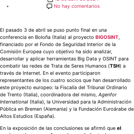
de
en
No hay comentarios
la
Resultados
entrada
del
proyecto
El pasado 3 de abril se puso punto final en una
BIGOSINT
conferencia en Boloña (Italia) al proyecto
BIGOSINT
,
contra
financiado por el Fondo de Seguridad Interior de la
la
Comisión Europea cuyo objetivo ha sido analizar,
Trata
desarrollar y aplicar herramientas Big Data y OSINT para
de
combatir las redes de Trata de Seres Humanos (
TSH
) a
Seres
través de Internet. En el evento participaron
Humanos
representantes de los cuatro socios que han desarrollado
este proyecto europeo: la Fiscalía del Tribunal Ordinario
de Trento (Italia), coordinadora del mismo
, Agenfor
International
(Italia), la Universidad para la Administración
Pública en Bremen (Alemania) y la Fundación Euroárabe de
Altos Estudios (España).
En la exposición de las conclusiones se afirmó que
el