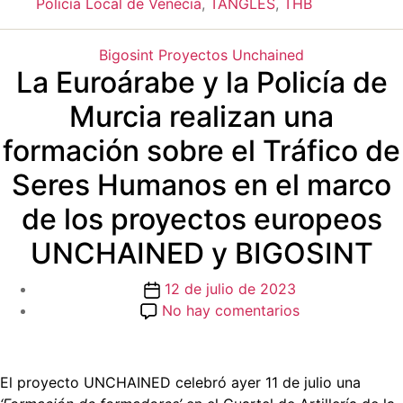
Policía Local de Venecia
,
TANGLES
,
THB
Categorías
Bigosint
Proyectos
Unchained
La Euroárabe y la Policía de
Murcia realizan una
formación sobre el Tráfico de
Seres Humanos en el marco
de los proyectos europeos
UNCHAINED y BIGOSINT
Fecha
12 de julio de 2023
de
en
No hay comentarios
la
La
entrada
Euroárabe
y
El proyecto UNCHAINED celebró ayer 11 de julio una
la