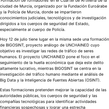
‘Formación de formadores’
en el Cuartel de Artillería de la
Policía
ciudad de Murcia, organizado por la Fundación Euroárabe
de
y la Policía de Murcia, donde se impartieron
Murcia
conocimientos judiciales, tecnológicos y de investigación
realizan
dirigidos a los cuerpos de seguridad del Estado,
una
especialmente al cuerpo de Policía.
formación
sobre
Hoy 12 de julio tiene lugar en la misma sede una formación
el
de BIGOSINT, proyecto análogo de UNCHAINED cuyo
Tráfico
objetivo es investigar las redes de tráfico de seres
de
humanos. El proyecto UNCHAINED pone el foco en el
Seres
seguimiento de la huella económica que deja este delito
Humanos
altamente lucrativo, mientras BIGOSINT se centra en la
en
investigación del tráfico humano mediante el análisis de
el
Big Data y la Inteligencia de Fuentes Abiertas (OSINT).
marco
Estas formaciones pretenden mejorar la capacidad de las
de
autoridades públicas, los cuerpos de seguridad y las
los
compañías tecnológicas para identificar actividades
proyectos
financieras sospechosas y lograr una estrecha