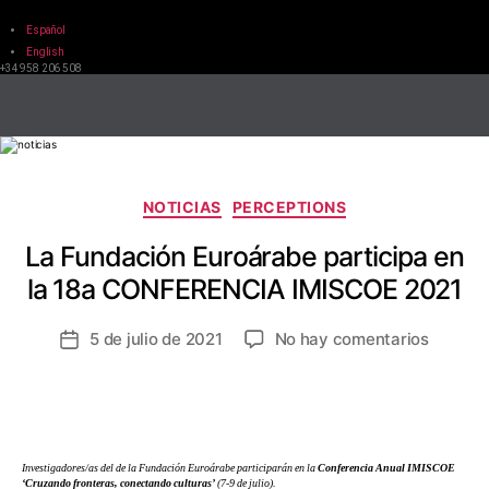
Español
English
+34 958 206 508
NOTICIAS
PERCEPTIONS
La Fundación Euroárabe participa en
la 18a CONFERENCIA IMISCOE 2021
5 de julio de 2021
No hay comentarios
Investigadores/as del de la Fundación Euroárabe participarán en la
Conferencia Anual IMISCOE
‘Cruzando fronteras, conectando culturas’
(7-9 de julio).