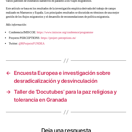
varios patrones de itinerarios narrativos en paralelo a los viajes migratorios.
Este artículo se basa en los resultados de la investigación empírica derivada del trabajo de campo
realizado en Marruecos y España. Los principales resultados se discutirán en términos de una mejor
gestión de los flujos migratorios y el desarrollo de recomendaciones de política migratoria.
Más información:
Conferencia IMISCOE:
https://www.imiscoe.org/conference/programme
Proyecto PERCEPTIONS:
https://project.perceptions.eu/
Twitter:
@RProjectsFUNDEA
←
Encuesta Europea e investigación sobre
desradicalización y desvinculación
→
Taller de ‘Docutubes’ para la paz religiosa y
tolerancia en Granada
Deja una respuesta