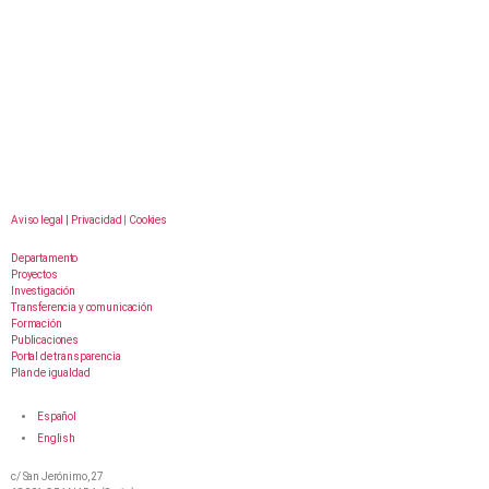
Aviso legal |
Privacidad
|
Cookies
Departamento
Proyectos
Investigación
Transferencia y comunicación
Formación
Publicaciones
Portal de transparencia
Plan de igualdad
Español
English
c/ San Jerónimo, 27