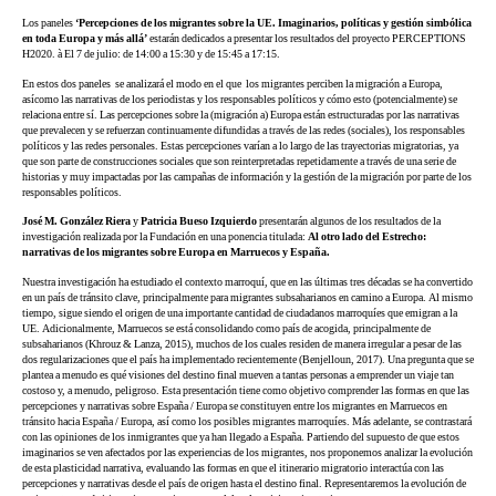
Los paneles
‘Percepciones de los migrantes sobre la UE. Imaginarios, políticas y gestión simbólica
en toda Europa y más allá’
estarán dedicados a presentar los resultados del proyecto PERCEPTIONS
H2020. à El 7 de julio: de 14:00 a 15:30 y de 15:45 a 17:15.
En estos dos paneles se analizará el modo en el que los migrantes perciben la migración a Europa,
asícomo las narrativas de los periodistas y los responsables políticos y cómo esto (potencialmente) se
relaciona entre sí. Las percepciones sobre la (migración a) Europa están estructuradas por las narrativas
que prevalecen y se refuerzan continuamente difundidas a través de las redes (sociales), los responsables
políticos y las redes personales. Estas percepciones varían a lo largo de las trayectorias migratorias, ya
que son parte de construcciones sociales que son reinterpretadas repetidamente a través de una serie de
historias y muy impactadas por las campañas de información y la gestión de la migración por parte de los
responsables políticos.
José M. González Riera
y
Patricia Bueso Izquierdo
presentarán algunos de los resultados de la
investigación realizada por la Fundación en una ponencia titulada:
Al otro lado del Estrecho:
narrativas de los migrantes sobre Europa en Marruecos y España.
Nuestra investigación ha estudiado el contexto marroquí, que en las últimas tres décadas se ha convertido
en un país de tránsito clave, principalmente para migrantes subsaharianos en camino a Europa. Al mismo
tiempo, sigue siendo el origen de una importante cantidad de ciudadanos marroquíes que emigran a la
UE. Adicionalmente, Marruecos se está consolidando como país de acogida, principalmente de
subsaharianos (Khrouz & Lanza, 2015), muchos de los cuales residen de manera irregular a pesar de las
dos regularizaciones que el país ha implementado recientemente (Benjelloun, 2017). Una pregunta que se
plantea a menudo es qué visiones del destino final mueven a tantas personas a emprender un viaje tan
costoso y, a menudo, peligroso. Esta presentación tiene como objetivo comprender las formas en que las
percepciones y narrativas sobre España / Europa se constituyen entre los migrantes en Marruecos en
tránsito hacia España / Europa, así como los posibles migrantes marroquíes. Más adelante, se contrastará
con las opiniones de los inmigrantes que ya han llegado a España. Partiendo del supuesto de que estos
imaginarios se ven afectados por las experiencias de los migrantes, nos proponemos analizar la evolución
de esta plasticidad narrativa, evaluando las formas en que el itinerario migratorio interactúa con las
percepciones y narrativas desde el país de origen hasta el destino final. Representaremos la evolución de